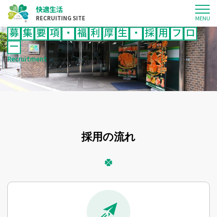
快適生活
RECRUITING SITE
募
集
要
項
・
福
利
厚
生
・
採
用
フ
ロ
ー
快適生活について
Recruitment
仕事について
応募について
トピックス
採用の流れ
サイトマップ