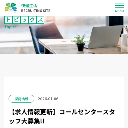
快適生活
RECRUITING SITE
ト
ピ
ッ
ク
ス
Topics
快適生活について
仕事について
応募について
トピックス
サイトマップ
2026.01.06
採用情報
【求人情報更新】コールセンタースタ
ッフ大募集!!